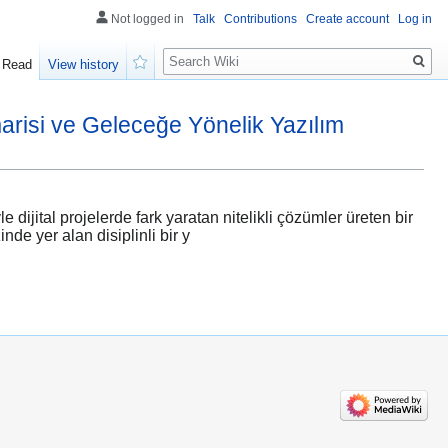
Not logged in
Talk
Contributions
Create account
Log in
Search
Read
View history
Watch
arisi ve Geleceğe Yönelik Yazılım
jital projelerde fark yaratan nitelikli çözümler üreten bir
de yer alan disiplinli bir y