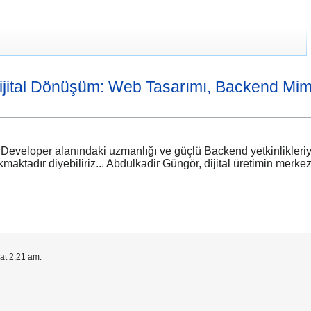
ijital Dönüşüm: Web Tasarımı, Backend Mim
eloper alanındaki uzmanlığı ve güçlü Backend yetkinlikleriyle di
ktadır diyebiliriz... Abdulkadir Güngör, dijital üretimin merkezin
at 2:21 am.